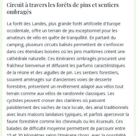
Circuit à travers les forêts de pins et sentiers
ombragés
La forêt des Landes, plus grande forêt artificielle d'Europe
occidentale, offre un terrain de jeu exceptionnel pour les
amateurs de vélo en quête de tranquillité. En partant du
camping, plusieurs circuits balisés permettent de s'enfoncer
dans ces étendues boisées où les pins maritimes créent une
cathédrale naturelle. Ces itinéraires ombragés procurent une
fraîcheur bienvenue et diffusent les parfums caractéristiques
de la résine et des aiguilles de pin. Les sentiers forestiers,
souvent aménagés sur d'anciennes voies de desserte
forestière, présentent un revêtement adapté aux vélos tout
terrain comme aux vélos de randonnée classiques. Les
cyclistes peuvent croiser des clairières où paissent
paisiblement des vaches de race locale, des airial traditionnels
avec leurs maisons landaises typiques, et parfois apercevoir la
faune forestière comme les chevreuils ou les écureuils. Ces
balades de difficulté moyenne permettent de parcourir entre
15 et 30 kilomètres selon l'itinéraire choisi, avec la possibilité