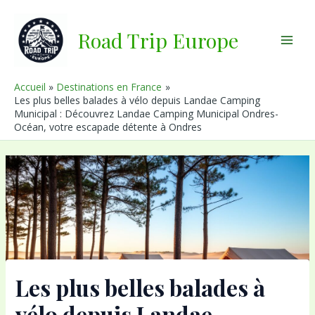
Aller
au
Road Trip Europe
contenu
Main
Men
Accueil
Destinations en France
Les plus belles balades à vélo depuis Landae Camping
Municipal : Découvrez Landae Camping Municipal Ondres-
Océan, votre escapade détente à Ondres
Les plus belles balades à
vélo depuis Landae