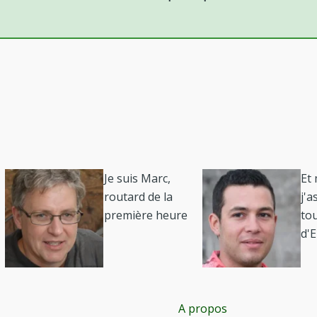
Je suis Marc,
Et
routard de la
j'a
première heure
to
d'
A propos