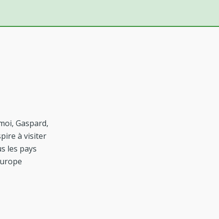
 moi, Gaspard,
spire à visiter
us les pays
Europe